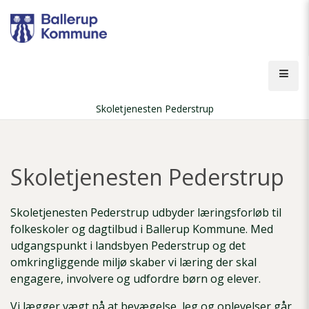
Gå
til
hovedindhold
Åbn
men
Skoletjenesten Pederstrup
Brødkrumme
Skoletjenesten Pederstrup
Skoletjenesten Pederstrup udbyder læringsforløb til
folkeskoler og dagtilbud i Ballerup Kommune. Med
udgangspunkt i landsbyen Pederstrup og det
omkringliggende miljø skaber vi læring der skal
engagere, involvere og udfordre børn og elever.
Vi lægger vægt på at bevægelse, leg og oplevelser går